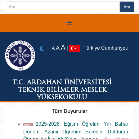
A
A
|
|
Türkiye Cumhuriyeti
A
T.C. ARDAHAN ÜNİVERSİTESİ
TEKNİK BİLİMLER MESLEK
YÜKSEKOKULU
Tüm Duyurular
2025-2026 Eğitim Öğretim Yılı Bahar
Yeni
Dönemi Azami Öğrenim Süresini Dolduran
Öğrenciler İçin Ek Sınav Programı
-