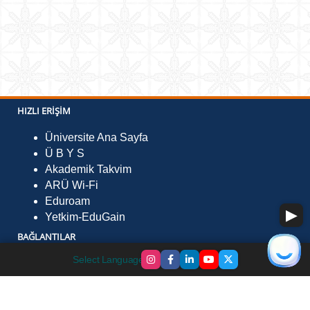
HIZLI ERIŞIM
Üniversite Ana Sayfa
Ü B Y S
Akademik Takvim
ARÜ Wi-Fi
Eduroam
Yetkim-EduGain
BAĞLANTILAR
Select Language
▼
Ulusal Staj Programı
Kampüs Kart Para Yükleme
Yüksek Öğretim Kurulu (YÖK)