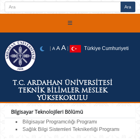
A
A
|
|
Türkiye Cumhuriyeti
A
T.C. ARDAHAN ÜNİVERSİTESİ
TEKNİK BİLİMLER MESLEK
YÜKSEKOKULU
Bilgisayar Teknolojileri Bölümü
Bilgisayar Programcılığı Programı
Sağlık Bilgi Sistemleri Teknikerliği Programı