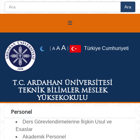
A
A
|
|
Türkiye Cumhuriyeti
A
T.C. ARDAHAN ÜNİVERSİTESİ
TEKNİK BİLİMLER MESLEK
YÜKSEKOKULU
Personel
Ders Görevlendirmelerine İlişkin Usul ve
Esaslar
Akademik Personel