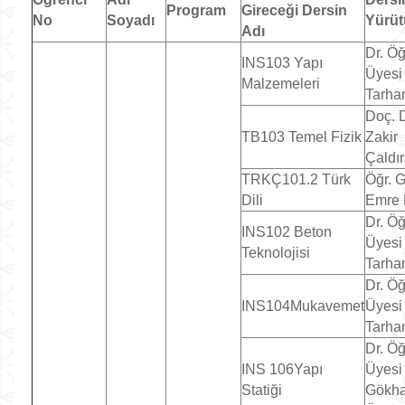
Program
Gireceği Dersin
No
Soyadı
Yürü
Adı
Dr. Öğ
INS103 Yapı
Üyesi
Malzemeleri
Tarha
Doç. D
TB103 Temel Fizik
Zakir
Çaldı
TRKÇ101.2 Türk
Öğr. G
Dili
Emre 
Dr. Öğ
INS102 Beton
Üyesi
Teknolojisi
Tarha
Dr. Öğ
INS104Mukavemet
Üyesi
Tarha
Dr. Öğ
INS 106Yapı
Üyesi
Statiği
Gökh