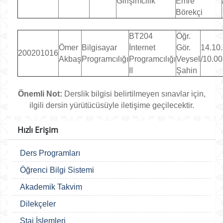
Girişimcilik
Emre
Börekçi
BT204
Öğr.
Ömer
Bilgisayar
İnternet
Gör.
14.10
200201016
Akbaş
Programcılığı
Programcılığı
Veysel
/10.00
II
Şahin
Önemli Not:
Derslik bilgisi belirtilmeyen sınavlar için,
ilgili dersin yürütücüsüyle iletişime geçilecektir.
Hızlı Erişim
Ders Programları
Öğrenci Bilgi Sistemi
Akademik Takvim
Dilekçeler
Staj İşlemleri