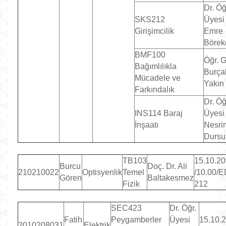
Dr. Öğ
SKS212
Üyesi
Girişimcilik
Emre
Börek
BMF100
Öğr. G
Bağımlılıkla
Burça
Mücadele ve
Yakın
Farkındalık
Dr. Öğ
INS114 Baraj
Üyesi
İnşaatı
Nesri
Dursu
TB103
15.10.2
Burcu
Doç. Dr. Ali
210210022
Optisyenlik
Temel
/10.00/E
Gören
Baltakesmez
Fizik
212
SEC423
Dr. Öğr.
Fatih
Peygamberler
Üyesi
15.10.
2010208031
Elektrik