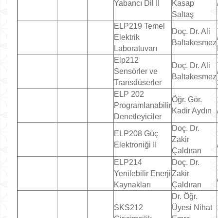
Yabancı Dil II
Kasap
Saltaş
ELP219 Temel
Doç. Dr. Ali
Elektrik
Baltakesmez
Laboratuvarı
Elp212
Doç. Dr. Ali
Sensörler ve
Baltakesmez
Transdüserler
ELP 202
Öğr. Gör.
Programlanabilir
Kadir Aydın
Denetleyiciler
Doç. Dr.
ELP208 Güç
Zakir
Elektroniği II
Çaldıran
ELP214
Doç. Dr.
Yenilebilir Enerji
Zakir
Kaynakları
Çaldıran
Dr. Öğr.
SKS212
Üyesi Nihat