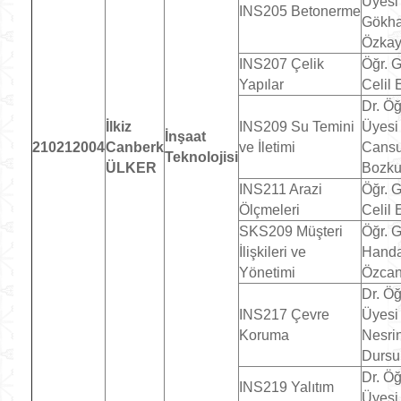
Üyesi
INS205 Betonerme
Gökh
Özka
INS207 Çelik
Öğr. G
Yapılar
Celil 
Dr. Öğ
İlkiz
INS209 Su Temini
Üyesi
İnşaat
210212004
Canberk
ve İletimi
Cans
Teknolojisi
ÜLKER
Bozku
INS211 Arazi
Öğr. G
Ölçmeleri
Celil 
SKS209 Müşteri
Öğr. G
İlişkileri ve
Hand
Yönetimi
Özcan
Dr. Öğ
INS217 Çevre
Üyesi
Koruma
Nesri
Dursu
Dr. Öğ
INS219 Yalıtım
Üyesi