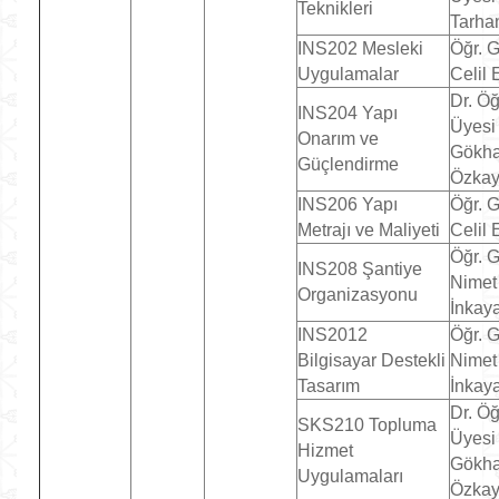
Teknikleri
Tarha
INS202 Mesleki
Öğr. G
Uygulamalar
Celil 
Dr. Öğ
INS204 Yapı
Üyesi
Onarım ve
Gökh
Güçlendirme
Özka
INS206 Yapı
Öğr. G
Metrajı ve Maliyeti
Celil 
Öğr. G
INS208 Şantiye
Nimet
Organizasyonu
İnkay
INS2012
Öğr. G
Bilgisayar Destekli
Nimet
Tasarım
İnkay
Dr. Öğ
SKS210 Topluma
Üyesi
Hizmet
Gökh
Uygulamaları
Özka