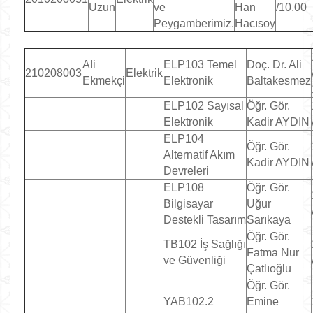
Uzun
ve
Han
/10.00
Peygamberimiz.
Hacısoy
Ali
ELP103 Temel
Doç. Dr. Ali
210208003
Elektrik
Ekmekçi
Elektronik
Baltakesmez
ELP102 Sayısal
Öğr. Gör.
Elektronik
Kadir AYDIN
ELP104
Öğr. Gör.
Alternatif Akım
Kadir AYDIN
Devreleri
ELP108
Öğr. Gör.
Bilgisayar
Uğur
Destekli Tasarım
Sarıkaya
Öğr. Gör.
TB102 İş Sağlığı
Fatma Nur
ve Güvenliği
Çatlıoğlu
Öğr. Gör.
YAB102.2
Emine