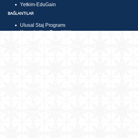
Yetkim-EduGain
BAĞLANTILAR
Ulusal Staj Programı
Kampüs Kart Para Yükleme
Yüksek Öğretim Kurulu (YÖK)
Kredi Yurtlar Kurumu (KYK)
Üniversite Yemek Menüsü
CB Kariyer Kapısı
İLETIŞIM
Ardahan Üniversitesi Kampüsü, Çamlıçatak Mevkii,
75002, Merkez/Ardahan
Telefon :
0478 211 7575 Dahili: 5192
Faks :
0478 211 7575 Dahili: 5238
E-Posta :
tbmyo@ardahan.edu.tr