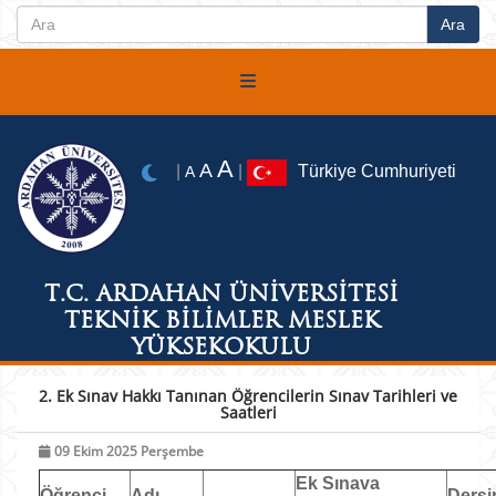
A
A
|
|
Türkiye Cumhuriyeti
A
T.C. ARDAHAN ÜNİVERSİTESİ
TEKNİK BİLİMLER MESLEK
YÜKSEKOKULU
2. Ek Sınav Hakkı Tanınan Öğrencilerin Sınav Tarihleri ve
Saatleri
09 Ekim 2025 Perşembe
Ek Sınava
Öğrenci
Adı
Dersi