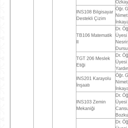
Özka
Öğr. G
INS108 Bilgisayar
Nimet
Destekli Çizim
İnkay
Dr. Öğ
TB106 Matematik
Üyesi
II
Nesri
Dursu
Dr. Öğ
TGT 206 Meslek
Üyesi 
Etiği
Yardı
Öğr. G
INS201 Karayolu
Nimet
İnşaatı
İnkay
Dr. Öğ
INS103 Zemin
Üyesi
Mekaniği
Cans
Bozku
Dr. Öğ