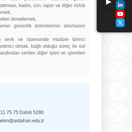
atılması, kadro, izin, rapor ve diğer özlük
lemek,
etleri denetlemek,
aman güvenlik önlemlerinin alınmasını
m sevk ve idaresinde müdüre birinci
rdımcı olmak, bağlı olduğu süreç ile üst
tarafından verilen diğer işleri ve işlemleri
11 75 75 Dahili 5280
tekin@ardahan.edu.tr