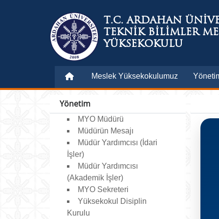
T.C. ARDAHAN ÜNİVE
TEKNİK BİLİMLER ME
YÜKSEKOKULU
Meslek Yüksekokulumuz
Yöneti
Yönetim
MYO Müdürü
Müdürün Mesajı
Müdür Yardımcısı (İdari
İşler)
Müdür Yardımcısı
(Akademik İşler)
MYO Sekreteri
Yüksekokul Disiplin
Kurulu