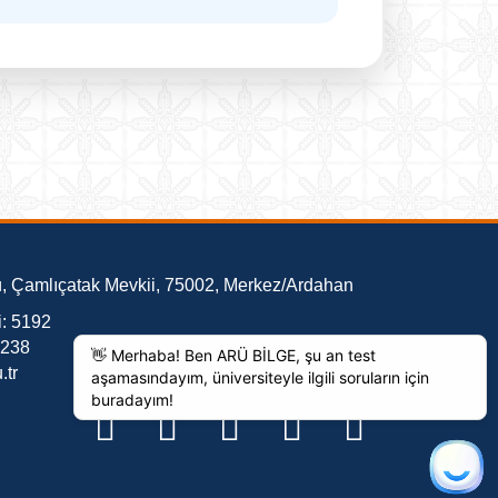
, Çamlıçatak Mevkii, 75002, Merkez/Ardahan
i: 5192
5238
tr