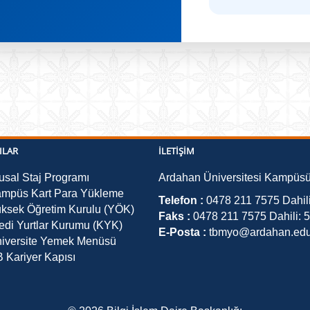
ILAR
İLETIŞIM
usal Staj Programı
Ardahan Üniversitesi Kampüsü
mpüs Kart Para Yükleme
Telefon :
0478 211 7575 Dahil
ksek Öğretim Kurulu (YÖK)
Faks :
0478 211 7575 Dahili: 
edi Yurtlar Kurumu (KYK)
E-Posta :
tbmyo@ardahan.edu.
iversite Yemek Menüsü
 Kariyer Kapısı