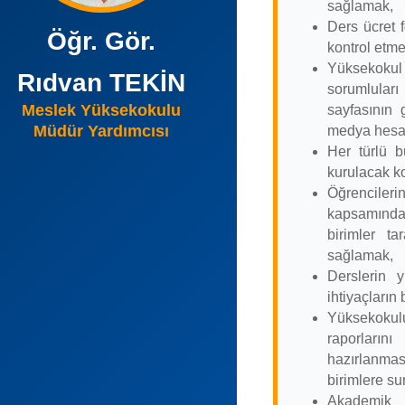
sağlamak,
Ders ücret 
Öğr. Gör.
kontrol etme
Yüksekok
Rıdvan TEKİN
sorumluları
Meslek Yüksekokulu
sayfasının 
Müdür Yardımcısı
medya hesap
Her türlü b
kurulacak k
Öğrenciler
kapsamındak
birimler ta
sağlamak,
Derslerin 
ihtiyaçların
Yüksekokulun
raporların
hazırlanmas
birimlere s
Akademik 