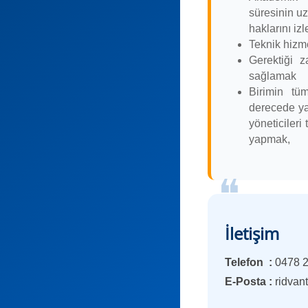
süresinin uz
haklarını iz
Teknik hizm
Gerektiği z
sağlamak
Birimin tü
derecede ya
yöneticileri 
yapmak,
İletişim
Telefon :
0478 2
E-Posta :
ridvan