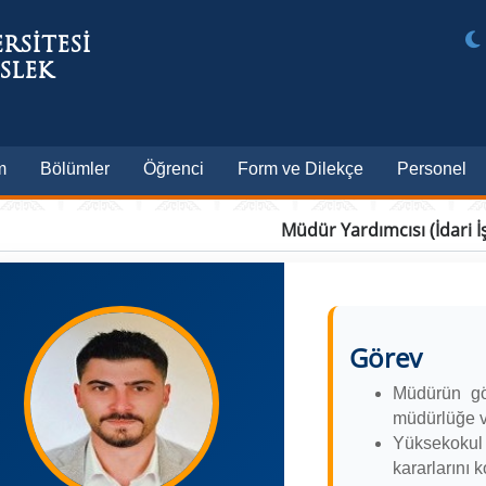
RSİTESİ
SLEK
m
Bölümler
Öğrenci
Form ve Dilekçe
Personel
Müdür Yardımcısı (İdari İş
Görev
​Müdürün g
müdürlüğe v
Yüksekokul
kararlarını k