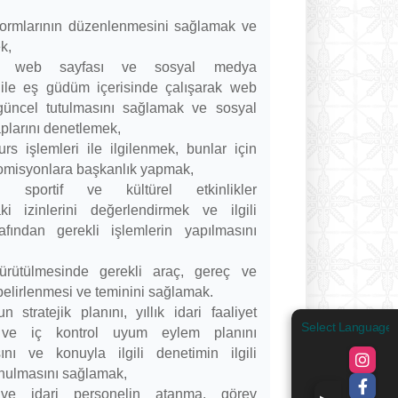
formlarının düzenlenmesini sağlamak ve
k,
ul web sayfası ve sosyal medya
 ile eş güdüm içerisinde çalışarak web
güncel tutulmasını sağlamak ve sosyal
larını denetlemek,
urs işlemleri ile ilgilenmek, bunlar için
omisyonlara başkanlık yapmak,
in sportif ve kültürel etkinlikler
i izinlerini değerlendirmek ve ilgili
rafından gerekli işlemlerin yapılmasını
yürütülmesinde gerekli araç, gereç ve
 belirlenmesi ve teminini sağlamak.
 stratejik planını, yıllık idari faaliyet
Select Language
ı ve iç kontrol uyum eylem planını
ını ve konuyla ilgili denetimin ilgili
unulmasını sağlamak,
ve idari personelin atanma, görev