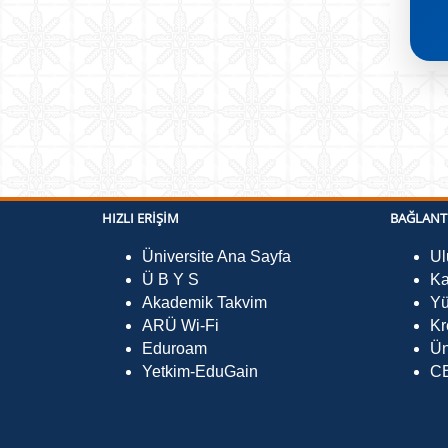
HIZLI ERIŞIM
BAĞLANT
Üniversite Ana Sayfa
Ul
Ü B Y S
Ka
Akademik Takvim
Yü
ARÜ Wi-Fi
Kr
Eduroam
Ün
Yetkim-EduGain
CB