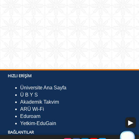
HIZLI ERIŞIM
Üniversite Ana Sayfa
Ü B Y S
Akademik Takvim
ARÜ Wi-Fi
Eduroam
Yetkim-EduGain
BAĞLANTILAR