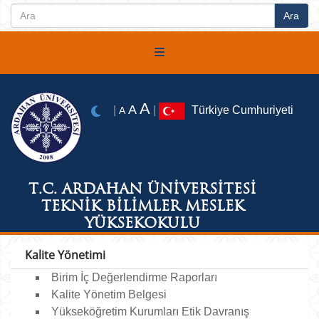
A
A
|
|
Türkiye Cumhuriyeti
A
T.C. ARDAHAN ÜNİVERSİTESİ
TEKNİK BİLİMLER MESLEK
YÜKSEKOKULU
Kalite Yönetimi
Birim İç Değerlendirme Raporları
Kalite Yönetim Belgesi
Yükseköğretim Kurumları Etik Davranış