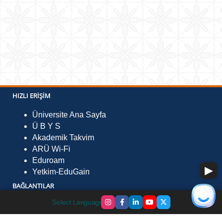
HIZLI ERIŞIM
Üniversite Ana Sayfa
Ü B Y S
Akademik Takvim
ARÜ Wi-Fi
Eduroam
Yetkim-EduGain
BAĞLANTILAR
Select Language
▼
Ulusal Staj Programı
Kampüs Kart Para Yükleme