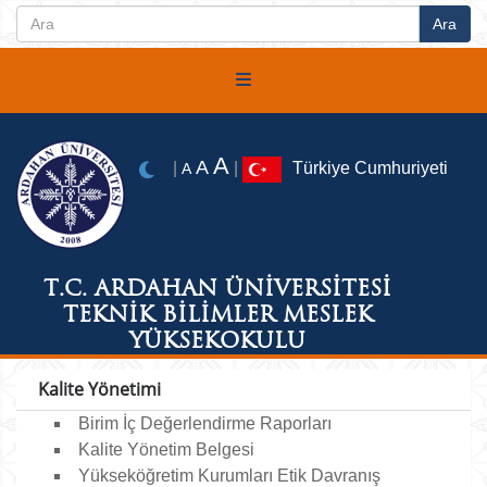
A
A
|
|
Türkiye Cumhuriyeti
A
T.C. ARDAHAN ÜNİVERSİTESİ
TEKNİK BİLİMLER MESLEK
YÜKSEKOKULU
Kalite Yönetimi
Birim İç Değerlendirme Raporları
Kalite Yönetim Belgesi
Yükseköğretim Kurumları Etik Davranış