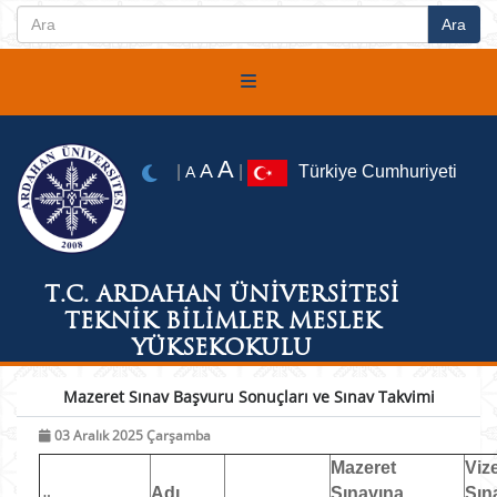
A
A
|
|
Türkiye Cumhuriyeti
A
T.C. ARDAHAN ÜNİVERSİTESİ
TEKNİK BİLİMLER MESLEK
YÜKSEKOKULU
Mazeret Sınav Başvuru Sonuçları ve Sınav Takvimi
03 Aralık 2025 Çarşamba
Mazeret
Viz
Adı
Sınavına
Sın