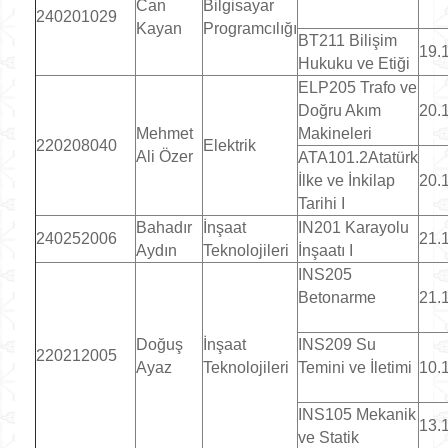
Can
Bilgisayar
240201029
Kayan
Programcılığı
BT211 Bilişim
19.
Hukuku ve Etiği
ELP205 Trafo ve
Doğru Akım
20.
Mehmet
Makineleri
220208040
Elektrik
Ali Özer
ATA101.2Atatürk
İlke ve İnkilap
20.
Tarihi I
Bahadır
İnşaat
IN201 Karayolu
240252006
21.
Aydın
Teknolojileri
İnşaatı I
INS205
Betonarme
21.
Doğuş
İnşaat
INS209 Su
220212005
Ayaz
Teknolojileri
Temini ve İletimi
10.
INS105 Mekanik
13.
ve Statik