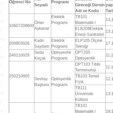
Öğrenci No
Programı
Soyadı
Gireceği Dersin
yapı
Adı ve Kodu
Tar
Elektrik
TB101
13.
Ömer
Programı
Matematik I
10607208600
Aykanat
ELB209Elektrik
13.
Enerji Santraleri
Kadir
Elektrik
ELP105 Ölçme
200803026
17.
Saydam
Programı
Tekniği
Seda
Optisyenlik
OPT205
240210029
11.
Koçak
Programı
Optisyenlik
OPT103 Tıbbi
11.
Termonoloji
250210005
TB103 Temel
Sevilay
Optisyenlik
12.
Fizik
Başkara
Programı
TB111
Üniversite
13.
Kültürü
TB101
Matematik I
19.