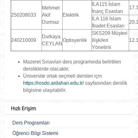
İLA115 İslam
17.
Mehmet
İnanç Esasları
250208033
Akif
Elektrik
İLA 116 İslam
Durmaz
20.
İbadet Esasları
SKS209 Müşteri
Durkaya
240210009
Optisyenlik
ilişkileri
12.
CEYLAN
Yönetimi
Mazeret Sınavları ders programında belirtilen
dersliklerde olacaktır.
Üniversite ortak seçmeli dersleri için
https://rosdo.ardahan.edu.tr/
sayfasından derslik
bilgisine ulaşılabilir.
Hızlı Erişim
Ders Programları
Öğrenci Bilgi Sistemi