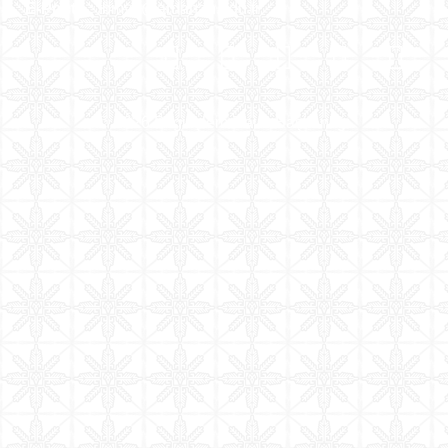
E-Posta :
tbmyo@ardahan.edu.tr
©
2026
Bilgi İşlem Daire Başkanlığı