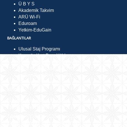
Ü B Y S
Akademik Takvim
ARÜ Wi-Fi
Eduroam
Yetkim-EduGain
BAĞLANTILAR
Ulusal Staj Programı
Kampüs Kart Para Yükleme
Yüksek Öğretim Kurulu (YÖK)
Kredi Yurtlar Kurumu (KYK)
Üniversite Yemek Menüsü
CB Kariyer Kapısı
İLETIŞIM
Ardahan Üniversitesi Kampüsü, Çamlıçatak Mevkii,
75002, Merkez/Ardahan
Telefon :
0478 211 7575 Dahili: 5192
Faks :
0478 211 7575 Dahili: 5238