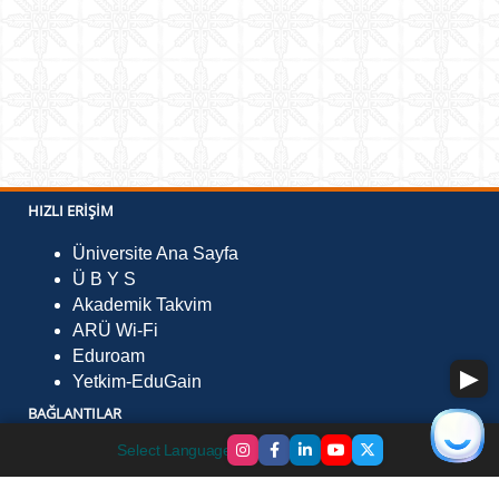
HIZLI ERIŞIM
Üniversite Ana Sayfa
Ü B Y S
Akademik Takvim
ARÜ Wi-Fi
Eduroam
Yetkim-EduGain
BAĞLANTILAR
Select Language
▼
Ulusal Staj Programı
Kampüs Kart Para Yükleme